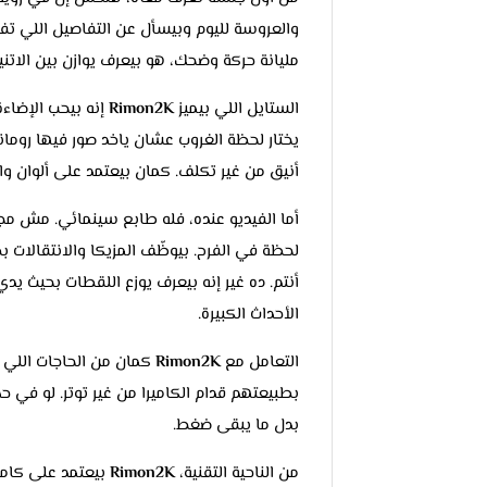
والعروسة لليوم وبيسأل عن التفاصيل اللي تف
مليانة حركة وضحك، هو بيعرف يوازن بين الاتنين
الستايل اللي بيميز
Rimon2K
إنه بيحب الإضاء
يختار لحظة الغروب عشان ياخد صور فيها روم
أنيق من غير تكلف. كمان بيعتمد على ألوان و
أما الفيديو عنده، فله طابع سينمائي. مش مج
لحظة في الفرح. بيوظّف المزيكا والانتقالات 
أنتم. ده غير إنه بيعرف يوزع اللقطات بحيث 
الأحداث الكبيرة.
التعامل مع
Rimon2K
كمان من الحاجات اللي ب
بطبيعتهم قدام الكاميرا من غير توتر. لو في
بدل ما يبقى ضغط.
من الناحية التقنية،
Rimon2K
بيعتمد على كامي