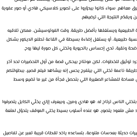
رق معاهم. سواء كانوا بيدوّروا على تصوير كلاسيكي هادي أو صور عفوية
 ويقدّم النتيجة اللي ترضيهم.
ة الطبيعية ويستغلها بأفضل طريقة. وقت الفوتوسيشن، ممكن تلاقيه
انسية طبيعية، أو يستغل إضاءة بسيطة في القاعة تطلع الديكور بشكل
اضحة ونقية، تدي إحساس بالحيوية وتخلي كل صورة ليها روح.
رد توثيق للخطوات، لكن مونتاج بيحكي قصة من أول التحضيرات لحد آخر
بطريقة ناعمة تخلي اللي بيتفرج يحس إنه بيشاهد فيلم قصير، ببطولتكم
يدي مساحة للمشاعر الصغيرة اللي بتحصل فجأة من غير ما تضيع وسط
تخلي الناس ترتاح له. هو هادي ومرن، وبيعرف إزاي يخلّي الكابل يتصرفوا
 حد مش متعود يتصور، هو عنده أسلوب بسيط يخلي الموقف يتحوّل لمتعة
رات حديثة بعدسات متنوعة، بتساعده ياخد لقطات قريبة تعبر عن تفاصيل