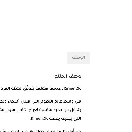
الوصف
وصف المنتج
Rimon2K: عدسة مختلفة بتوثّق لحظة الفرح بشكل عصري
في وسط عالم التصوير اللي مليان أسماء وتجا
يتحوّل من مجرد مناسبة لعِرض كامل مليان مش
اللي بيعرف يعمله Rimon2K.
من أول جلسة تعرف معاه، هتحس إن في رؤي