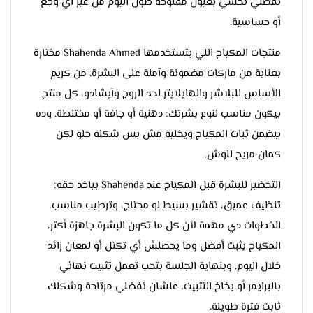
تفضلي تحسي بعيون مفتوحة طول اليوم من غير أي وجع
أو حساسية.
منتجات المكياج اللي بتستخدمها Shahenda Ahmed مختارة
بعناية من ماركات مضمونة وآمنة على البشرة. من كريم
الأساس للبلاشر والهايلايتر لحد الروج وآيشادو، كل منتج
بيكون مناسب لنوع بشرتك: دهنية أو جافة أو مختلطة. وده
بيضمن ثبات المكياج ويخليه مش بس شكله حلو لكن
كمان مريح للوش.
التحضير للبشرة قبل المكياج عند Shahenda بياخد حقه:
تنظيف عميق، تقشير بسيط لو محتاج، وترطيب مناسب.
الخطوات دي مهمة لأن كل ما تكون البشرة جاهزة أكتر،
المكياج يثبت أفضل وما يحصلش أي تكتل أو لمعان زائد
خلال اليوم. وبنهاية الجلسة بتحب تعمل تثبيت نهائي
بالبرايمر أو بخاخ التثبيت، علشان تفضلي مرتاحة وشكلك
ثابت فترة طويلة.