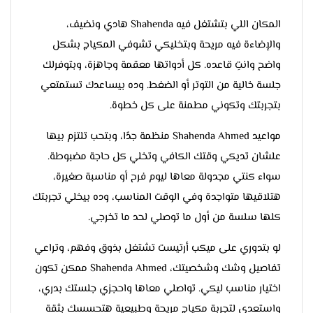
المكان اللي بتشتغل فيه Shahenda هادي ونضيف،
والإضاءة فيه مريحة وبتخليكي تشوفي المكياج بشكل
واضح وانتِ قاعده. كل أدواتها معقمة وجاهزة، وبتوفرلك
جلسة خالية من التوتر أو الضغط. وده بيساعدك تستمتعي
بتجربتك وتكوني مطمنة على كل خطوة.
مواعيد Shahenda Ahmed منظمة جدًا، وبتحب تلتزم بيها
علشان تديكي وقتك الكافي وتخلي كل حاجة مضبوطة.
سواء كنتي مجدولة معاها ليوم فرح أو مناسبة صغيرة،
هتلاقيها متواجدة وفي الوقت المناسب، وده بيخلي تجربتك
كلها سلسة من أول ما توصلي لحد ما تخرجي.
لو بتدوري على ميكب أرتيست تشتغل بذوق وفهم، وتراعي
تفاصيل وشك وشخصيتك، Shahenda Ahmed ممكن تكون
اختيار مناسب ليكي. تواصلي معاها واحجزي جلستك بدري،
واستعدي لتجربة مكياج مريحة وطبيعية هتحسسك بثقة