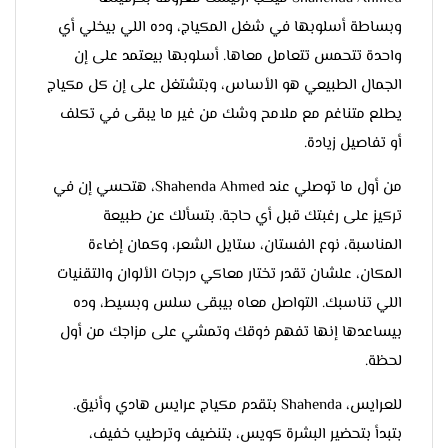
وبساطة أسلوبها في شغل المكياج، وده اللي بيخلي أي
واحدة تتحمس تتعامل معاها. أسلوبها بيعتمد على إن
الجمال الطبيعي هو الأساس، وبتشتغل على إن كل مكياج
يطلع متناغم مع ملامح وشك من غير ما يبقى في تكلف
أو تفاصيل زيادة.
من أول ما توصلي عند Shahenda Ahmed، هتحسي إن في
تركيز على رغبتك قبل أي حاجة. بتسألك عن طبيعة
المناسبة، نوع الفستان، ستايل الشعر، وكمان إضاءة
المكان، علشان تقدر تختار معاكي درجات الألوان والتقنيات
اللي تناسبك. التواصل معاه بيبقى سلس وبسيط، وده
بيساعدها إنها تفهم ذوقك وتمشي على مزاجك من أول
لحظة.
للعرايس، Shahenda بتقدم مكياج عرايس هادي وأنيق.
بتبدأ بتحضير البشرة كويس، بتنضيف وترطيب خفيف،