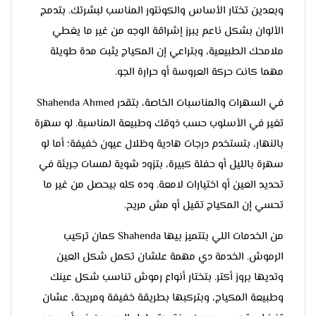
وبعدين تختار الأساس والكونتور المناسب لبشرتك. بتدمج
الألوان بشكل ناعم يبرز إشراقة الوجه من غير ما يغطي
ملامحك الطبيعية، وبتراعي إن المكياج يثبت مدة طويلة
مهما كانت حركة العروسة أو حرارة الجو.
في السهرات والمناسبات الخاصة، بتقدر Shahenda Ahmed
تغير في الأسلوب حسب ذوقك وطبيعة المناسبة. لو سهرة
بالنهار، بتستخدم درجات هادية وظلال عيون خفيفة؛ أما لو
سهرة بالليل أو حفلة كبيرة، بتزود شوية لمسات جريئة في
تحديد العين أو اختيارات لامعة. وده كله بيحصل من غير ما
تحسي إن المكياج تقيل أو مش مريح.
من الخدمات اللي بتتميز بيها Shahenda كمان تركيب
الرموش. الخدمة دي مهمة علشان تكمل شكل العين
وتديها بروز أكتر. بتختار أنواع رموش تناسب شكل عينك
وطبيعة المكياج، وبتركبها بطريقة خفيفة ومريحة، عشان