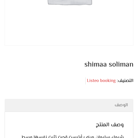
shimaa soliman
التصنيف:
Listeo booking
الوصف
وصف المنتج
شيماء سليمان ميكب أرتيست قدرت تثبت نفسها وسط