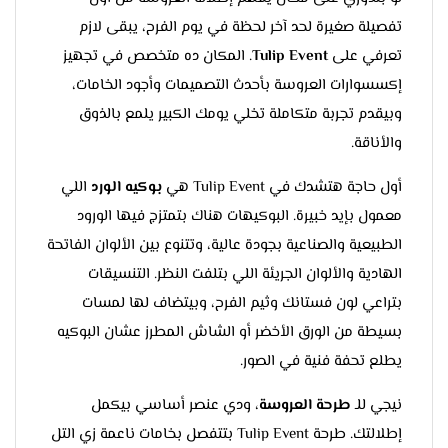
تفصيلة صغيرة لحد آخر لحظة في يوم الفرح، يبقى لازم
تعرفي على
Tulip Event
. المكان ده متخصص في تجهيز
إكسسوارات العروسة بأحدث التصميمات وأجود الخامات،
وبيقدم تجربة متكاملة تخلي يومك الكبير يلمع بالذوق
والأناقة.
أول حاجة هتشدك في Tulip Event هي
بوكيه الورد
اللي
معمول بإيد خبيرة. البوكيهات هناك بتمتزج فيها الورود
الطبيعية والصناعية بجودة عالية، وتتنوع بين الألوان الفاتحة
الهادية والألوان الجريئة اللي بتلفت النظر. التنسيقات
بتراعي لون فستانك وثيم الفرح، وبيتضاف لها لمسات
بسيطة من الورق الأخضر أو الشاش المطرز عشان البوكيه
يطلع تحفة فنية في الصور.
نيجي للـ
طرحة العروسة
، ودي عنصر أساسي بيكمل
إطلالتك. طرحة Tulip Event بتتفصل بخامات ناعمة زي التل