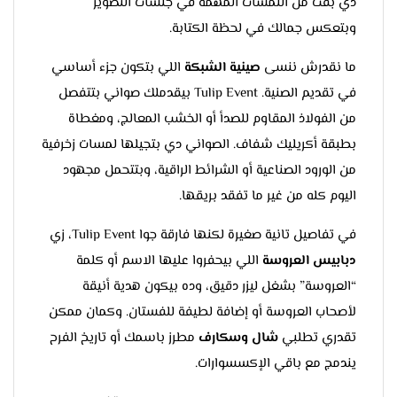
دي بقت من اللمسات المهمة في جلسات التصوير
وبتعكس جمالك في لحظة الكتابة.
ما نقدرش ننسى
صينية الشبكة
اللي بتكون جزء أساسي
في تقديم الصنية. Tulip Event بيقدملك صواني بتتفصل
من الفولاذ المقاوم للصدأ أو الخشب المعالج، ومغطاة
بطبقة أكريليك شفاف. الصواني دي بتجيلها لمسات زخرفية
من الورود الصناعية أو الشرائط الراقية، وبتتحمل مجهود
اليوم كله من غير ما تفقد بريقها.
في تفاصيل تانية صغيرة لكنها فارقة جوا Tulip Event، زي
دبابيس العروسة
اللي بيحفروا عليها الاسم أو كلمة
“العروسة” بشغل ليزر دقيق، وده بيكون هدية أنيقة
لأصحاب العروسة أو إضافة لطيفة للفستان. وكمان ممكن
تقدري تطلبي
شال وسكارف
مطرز باسمك أو تاريخ الفرح
يندمج مع باقي الإكسسوارات.