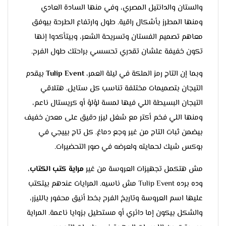
والستان والدانتيل المصري، وفي منها السادة العادي
ومنها المطرز بأشكال راقية. طول وارتفاع الطرحة بيوفق
معاهم تصميم الفستان وتسريحة الشعر، وبيتأكدوا إنها
تكون خفيفة علشان تقدري تحسسي براحتك طول الفرح.
وبما إن التاج رمز الملكة في ليلة العمر،
Tulip Event
بيقدم
التيجان بتصميمات مختلفة تناسب كل ستايل. هتلاقي
التيجان البسيطة اللي فيها لمسة لؤلؤ أو كريستال ناعم،
ومنها اللي فخم أكتر مع شغل ليزر دقيق على معدن خفيف
بيضمن ثبات التاج من غير وجع دماغ. كل تاج بييجي في
بوكس شيك لحمايته ولعرضه في صور التحضيرات.
مش هتكمل تجهيزات العروسة من غير
مراية كتب الكتاب
،
وده برده Tulip Event مش ناسيه. المرايات عندهم بيتكتب
عليها اسم العروسة وتاريخ الفرح بخط أنيق محفور بالليزر،
والشكل بيكون إما دائري أو مستطيل بزوايا ناعمة. المراية