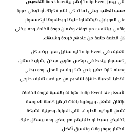
اللي بيميز Tulip Event إنهم بيقدموا خدمة
التخصيص
حسب الطلب
. يعني لما تحكي لهم فكرتك أو تبعتي صورة
على الموبايل، هيشتغلوا عليها ويطلعوها لإكسسوار
واقعي بيتناسب مع ذوقك وضمان جودة الخامة. وده بيخلي
كل قطعة طلعة من عندهم فريدة وشبهك.
التغليف في Tulip Event ليه ستايل مميز برضه. كل
إكسسوار بيتحط في بوكس مقوى مبطن بشرايط ستان،
ومعاه كارت صغير بنص شكر واسم المحل، وده بيخلي
الهدايا الجميلة جاهزة للتقديم من غير تعب تغليف خارجي.
الأسعار عند Tulip Event متوازنة بالنسبة لجودة الخامات
وإتقان الشغل، وبيوفروا باقات تجهيز كاملة للعروسة
تشمل البوكيه، الطرحة، التاج، المراية، وصينية الشبكة
بتخفيض بسيط لو طلبتيهم مع بعض. وده بيسهل عليكِ
الاختيار ويوفر وقت وتنسيق أفضل.