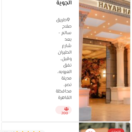
الجوية
طريق
صلاح
سالم -
بعد
شارع
الطيران
وقبل،
نفق
العروبه،
مدينة
نصر،
محافظة
القاهرة‬
200