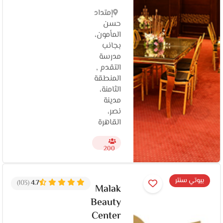
إمتداد
حسن
المأمون،
بجانب
مدرسة
التقدم ,
المنطقة
الثامنة،
مدينة
نصر،
القاهرة‬
200
بيوتي سنتر
(103)
4.7
Malak
Beauty
Center