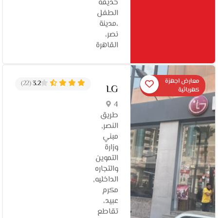
حديقة
الطفل
،مدينة
نصر،
القاهرة
معارض اجهزة
(22)
3.2
LG
كهربائية
4
طريق
النصر,
مبني
وزارة
التموين
والتجاره
الداخليه,
مكرم
عبيد،
تقاطع