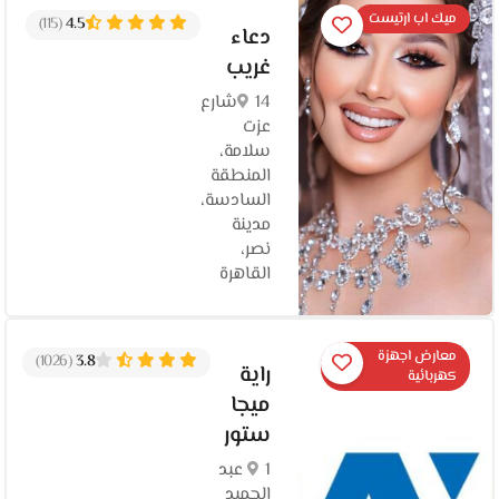
ميك اب ارتيست
(115)
4.5
دعاء
غريب
14شارع
عزت
سلامة،
المنطقة
السادسة،
مدينة
نصر،
القاهرة‬
معارض اجهزة
(1026)
3.8
راية
كهربائية
ميجا
ستور
1 عبد
الحميد