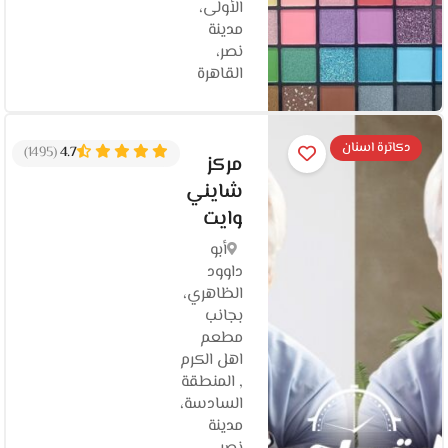
الأولى،
مدينة
نصر،
القاهرة‬
دكاترة اسنان
(1495)
4.7
مركز
شايني
وايت
أبو
داوود
الظاهري،
بجانب
مطعم
اهل الكرم
, المنطقة
السادسة،
مدينة