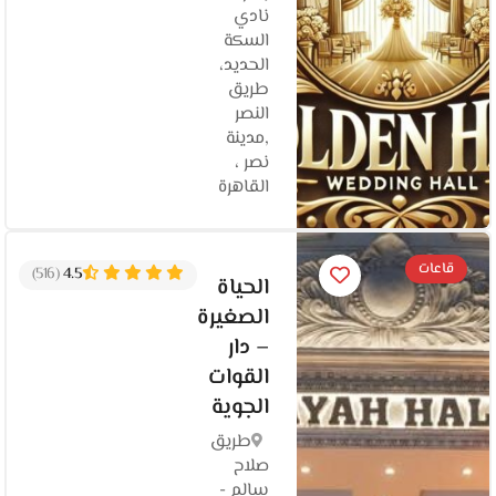
نادي
السكة
الحديد،
طريق
النصر
,مدينة
نصر ،
القاهرة
قاعات
(516)
4.5
الحياة
الصغيرة
– دار
القوات
الجوية
طريق
صلاح
سالم -