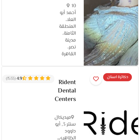
10
أحمد أبو
العلا،
المنطقة
الثامنة،
مدينة
نصر،
القاهرة‬
دكاترة اسنان
(1533)
4.9
Rident
Dental
Centers
ميديكال
سنتر 3, أبو
داوود
الظاهري،