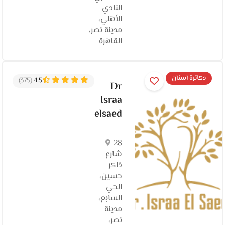
النادي
الأهلي،
مدينة نصر،
القاهرة‬
دكاترة اسنان
(375)
4.5
Dr
Israa
elsaed
28
شارع
ذاكر
حسين،
الحي
السابع،
مدينة
نصر،