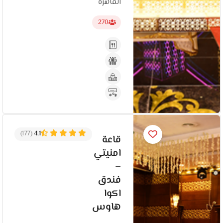
القاهرة‬
270
(177)
4.1
قاعة
امنيتي
–
فندق
اكوا
هاوس