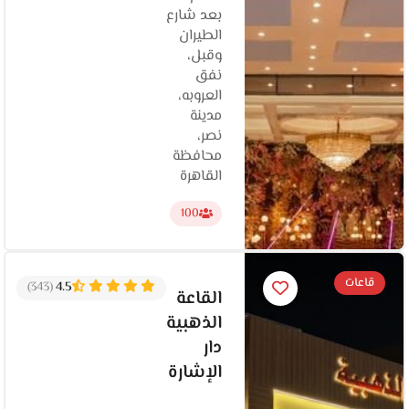
بعد شارع
الطيران
وقبل،
نفق
العروبه،
مدينة
نصر،
محافظة
القاهرة‬
100
قاعات
(343)
4.5
القاعة
الذهبية
دار
الإشارة