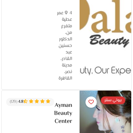
4 عمر
عطية
متفرع
من،
الدكتور
حسنين
عبد
القادر،
مدينة
نصر،
القاهرة‬
بيوتي سنتر
(129)
4.8
Ayman
Beauty
Center