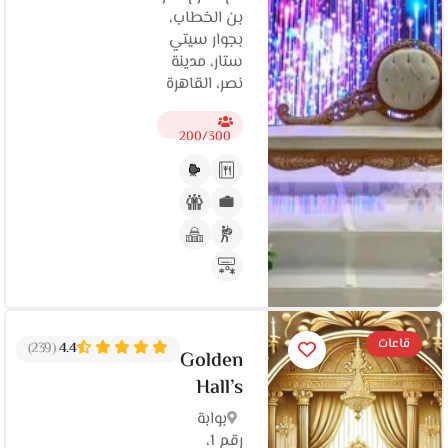
بن الخطاب،
بجوار سيتي
ستار، مدينة
نصر، القاهرة‬
200/300
قاعات
(239)
4.4
Golden
Hall’s
بوابة
رقم 1،