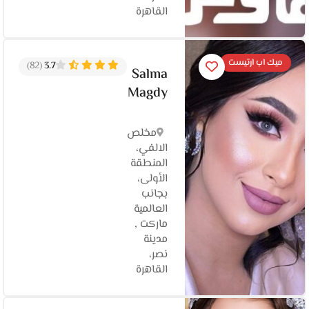
القاهرة‬
ميك اب ارتيست
(82)
3.7
Salma
Magdy
مخلص
الالفي،
المنطقة
الأولى،
بجانب
العالمية
ماركت ,
مدينة
نصر،
القاهرة‬