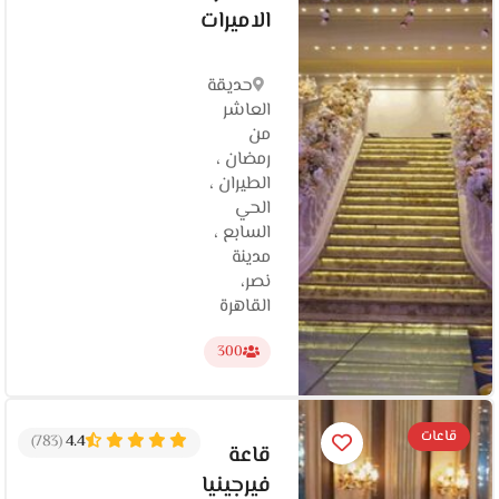
الاميرات
حديقة
العاشر
من
رمضان ،
الطيران ،
الحي
السابع ،
مدينة
نصر،
القاهرة‬
300
قاعات
(783)
4.4
قاعة
فيرجينيا