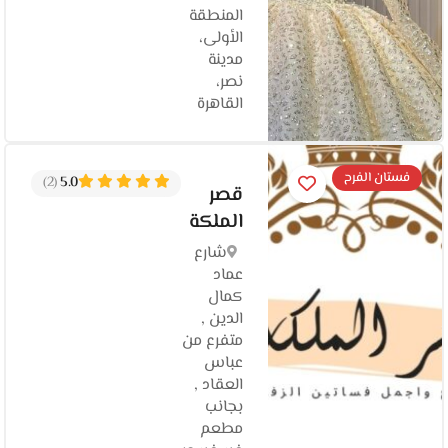
المنطقة
الأولى،
مدينة
نصر،
القاهرة‬
فستان الفرح
(2)
5.0
قصر
الملكة
شارع
عماد
كمال
الدين ,
متفرع من
عباس
العقاد ,
بجانب
مطعم