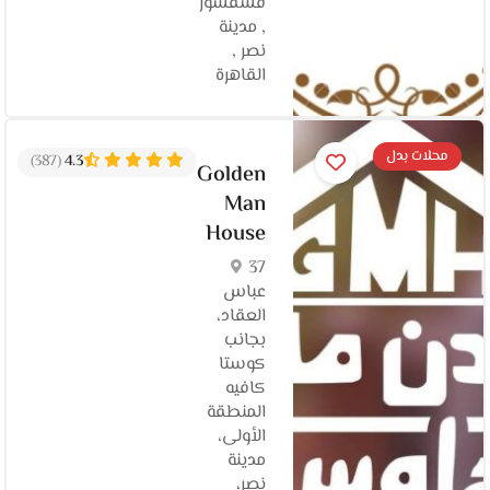
فسفسور
, مدينة
نصر ,
القاهرة
محلات بدل
(387)
4.3
Golden
Man
House
37
عباس
العقاد،
بجانب
كوستا
كافيه
المنطقة
الأولى،
مدينة
نصر،