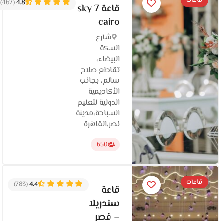
قاعات
(467)
4.8
قاعة sky 7
cairo
شارع
السكة
البيضاء،
تقاطع صلاح
سالم، بجانب
الأكاديمية
الدولية لتعليم
السباحة،مدينة
نصر،القاهرة
650
قاعات
(783)
4.4
قاعة
سندريلا
– قصر