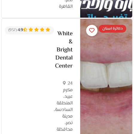
نصر،
القاهرة
دكاترة اسنان
(957)
4.9
White
&
Bright
Dental
Center
24
مكرم
عبيد،
المنطقة
السادسة،
مدينة
نصر،
محافظة