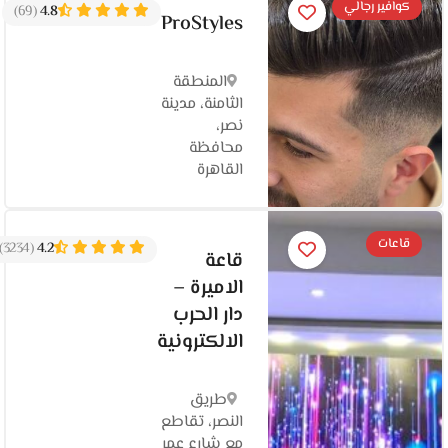
كوافير رجالي
(69)
4.8
ProStyles
المنطقة
الثامنة، مدينة
نصر،
محافظة
القاهرة‬
قاعات
(3234)
4.2
قاعة
الاميرة –
دار الحرب
الالكترونية
طريق
النصر، تقاطع
مع شارع عمر