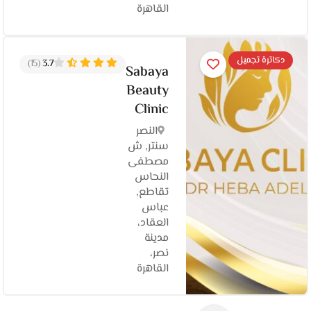
القاهرة‬
دكاترة تجميل
(15)
3.7
Sabaya
Beauty
Clinic
النصر
سنتر, ش
مصطفى
النحاس
تقاطع,
عباس
العقاد،
مدينة
نصر،
القاهرة‬