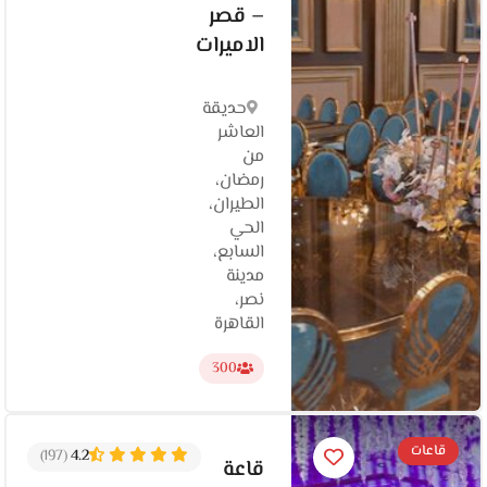
– قصر
الاميرات
حديقة
العاشر
من
رمضان،
الطيران،
الحي
السابع،
مدينة
نصر،
القاهرة‬
300
قاعات
(197)
4.2
قاعة