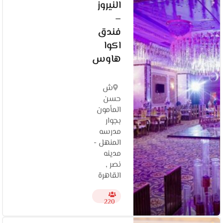
النيروز
–
فندق
اكوا
هاوس
ش
حسن
المأمون
بجوار
مدرسه
المنهل -
مدينه
نصر ,
القاهرة
220