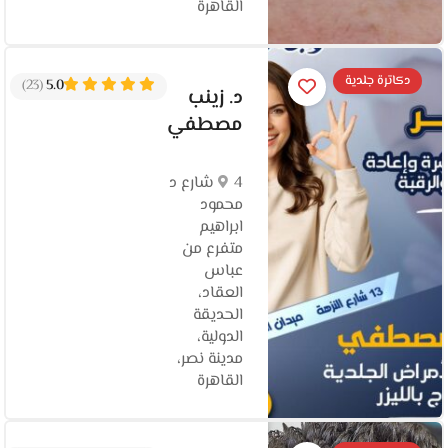
القاهرة‬
دكاترة جلدية
(23)
5.0
د. زينب
مصطفي
4 شارع د
محمود
ابراهيم
متفرع من
عباس
العقاد،
الحديقة
الدولية،
مدينة نصر،
القاهرة