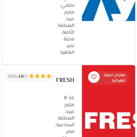
لطفي،
مكرم
عبيد،
المنطقة
الثامنة،
مدينة
نصر،
القاهرة‬
معارض اجهزة
(1130)
4.0
FRESH
كهربائية
66
مكرم
عبيد،
المنطقة
السادسة،
امام