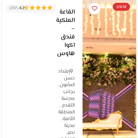
قاعات
(207)
4.2
القاعة
الملكية
–
فندق
اكوا
هاوس
إمتداد
حسن
المأمون،
بجانب
مدرسة
التقدم ,
المنطقة
الثامنة،
مدينة
نصر،