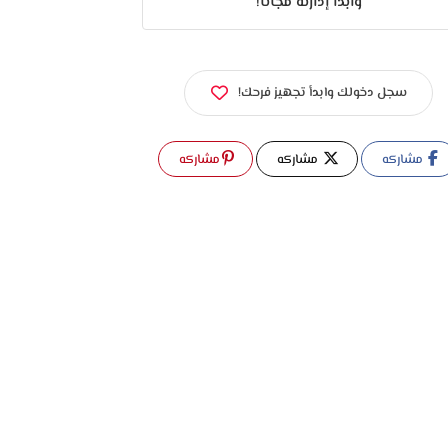
وابدأ إدارته مجانًا!
سجل دخولك وابدأ تجهيز فرحك!
مشاركه
مشاركه
مشاركه