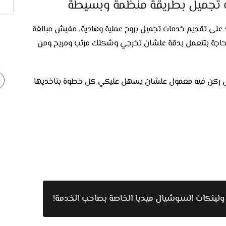
اكن اللي بتعتمد على تقديم خدمات تجميل بروح عملية وهادية. مفيش مبالغة
اجة بتتعمل بدقة علشان تخرجي وشكلك مرتب ومريح ومن
ل ركن فيه معمول علشان يسهل عليكي كل خطوة بتاخديها
اج بشرتك. المنتجات اللي بتتستخدم آمنة ومناسبة لكل
ة علشان تبقي فاهمة كل مرحلة.
ولينكات السوشيال ميديا الخاصة بصاحب الخدمة!
كل شعرك، القص بيتعمل بهدوء وبالاتفاق معاكي.
وش وطبيعة المناسبة، سواء كانت خروجة عادية أو مناسبة