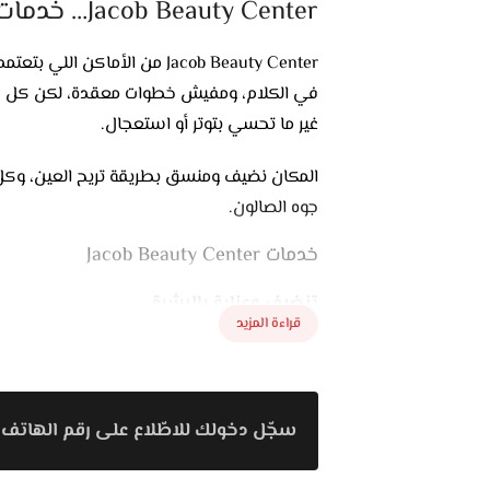
Jacob Beauty Center… خدمات تجميل بطريقة منظمة وبسيطة
Jacob Beauty Center من الأم
في الكلام، ومفيش خطوات معقدة، لكن كل ح
غير ما تحسي بتوتر أو استعجال.
المكان نضيف ومنسق بطريقة تريح العين، وك
جوه الصالون.
خدمات Jacob Beauty Center
تنضيف وعناية بالبشرة
قراءة المزيد
فيه جلسات تنضيف عادية وأخرى أعمق حسب احتي
أنواع البشرة، والخطوات بتتشرحلك قبل البداي
قص الشعر وتصفيفه
سجّل دخولك للاطّلاع على رقم الهاتف 
لو عايزة تعملي قص بسيط أو تحافظي على ش
التصفيف كمان بيتجه إنه يكون مناسب لشكل ال