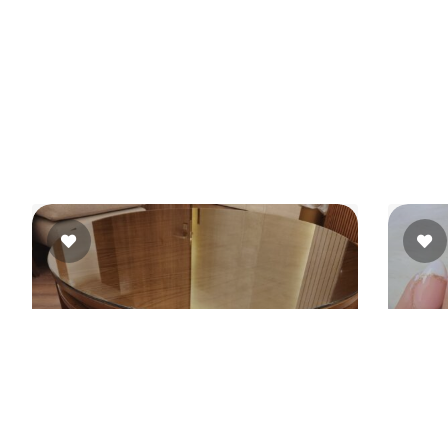
ة بشكل تدريجي، وبيتم استخدام منتجات خفيفة علشان
دمة بتتشرح قبل البداية، ومفيش محاولات لفرض حاجة مش
 واضح من أول ما تدخلي لحد ما تخلصي الجلسة.
ات أو في تجهيز أماكن الجلسات. الجو العام هادي والإضاءة
دمات مناسبة لأي واحدة بتحب تهتم بنفسها بأسلوب بسيط من غير تعقيد.
 وإنتي حاسة إنك اهتمتي بنفسك ومرتاحه في نفس الوقت.
ELALFY FURNITURE