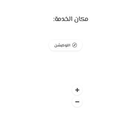
أو قطعة فخمة. وكل حاجة بتتسعر حسب الوزن 
لو ناوي تشتري دهب من مكان ترتاح له وتطلع م
مكان الخدمة:
هتلاقي القطعة اللي تناسب ذوقك وتكمل من
اللوكيشن