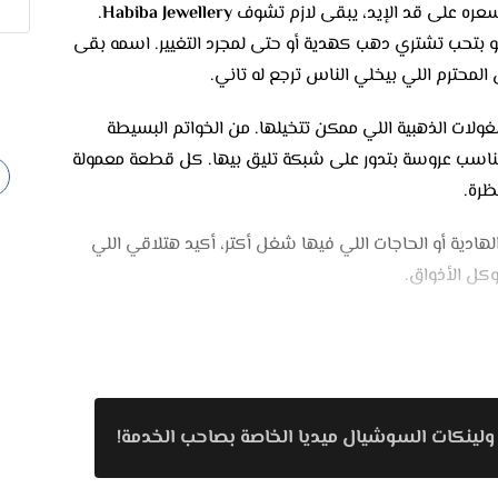
عره على قد الإيد، يبقى لازم تشوف
Habiba Jewellery
.
و بتحب تشتري دهب كهدية أو حتى لمجرد التغيير. اسمه بقى
المحترم اللي بيخلي الناس ترجع له تاني.
ولات الذهبية اللي ممكن تتخيلها. من الخواتم البسيطة
 تناسب عروسة بتدور على شبكة تليق بيها. كل قطعة معمولة
ظرة.
هادية أو الحاجات اللي فيها شغل أكتر، أكيد هتلاقي اللي
كل الأذواق.
، تقدر تتفرج على القطع براحتك. وفريق العمل هناك
قطعة اللي بتختارها من غير استعجال.
ية، هتستلمها جاهزة بشكل أنيق يليق بالمناسبة.
ولينكات السوشيال ميديا الخاصة بصاحب الخدمة!
قي حاجة تناسب ميزانيتك سواء كنت عايز تشتري حاجة بسيطة