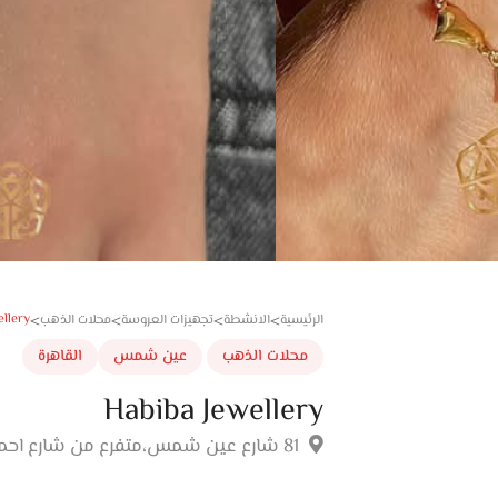
ellery
الرئيسية
الانشطة
تجهيزات العروسة
محلات الذهب
>
>
>
>
محلات الذهب
عين شمس
القاهرة
Habiba Jewellery
81 شارع عين شمس،متفرع من شارع احمد عصمت،عين شمس،القاهرة