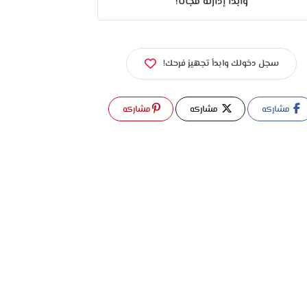
وابدأ إدارته مجانًا!
سجل دخولك وابدأ تجهيز فرحك!
مشاركه
مشاركه
مشاركه