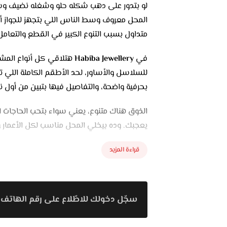
لو بتدور على دهب شكله حلو وشغله نضيف وس
المحل معروف وسط الناس اللي بتجهز للجواز أ
متداول بسبب التنوع الكبير في القطع والتعامل 
في
Habiba Jewellery
هتلاقي كل أنواع المشغ
للسلاسل والأساور، لحد الأطقم الكاملة اللي
بحرفية واضحة، والتفاصيل فيها بتبين من أول ن
الذوق هناك متنوع، يعني سواء بتحب الحاجات ال
يعجبك. وده بيخلي المحل مناسب لكل الأعمار و
المكان نفسه من جوه منظم والإضاءة فيه مريحة
قراءة المزيد
بيستقبلك بابتسامة، وبيشرحلك كل حاجة عن ال
التغليف كمان شيك، فلو ناوي تشتري حاجة كهد
سجّل دخولك للاطّلاع على رقم الهاتف 
الأسعار هناك مناسبة وفيها تنوع، يعني هتلا