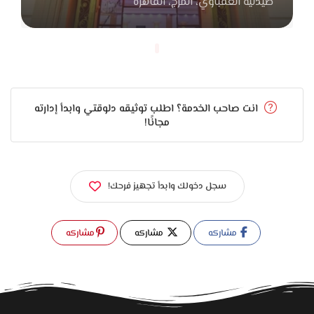
صيدليه العقباوي، المرج، القاهرة
انت صاحب الخدمة؟ اطلب توثيقه دلوقتي وابدأ إدارته
مجانًا!
سجل دخولك وابدأ تجهيز فرحك!
مشاركه
مشاركه
مشاركه