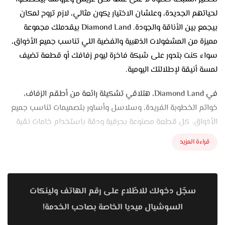
لحياتهم الجديدة، وعلشان الاختيار يكون مثالي، لازم تروح لمكان
بيجمع بين الأناقة والجودة. Diamond Land بيقدملك مجموعة
مميزة من المشغولات الذهبية والفضية اللي تناسب جميع الأذواق،
سواء كنت بتدور على شبكة فاخرة ليوم زفافك أو قطعة تضيف
لمسة أنيقة لإطلالتك اليومية.
في Diamond Land، هتلاقي تشكيلة رائعة من أطقم الزفاف،
خواتم الخطوبة الفريدة، وسلاسل وأساور بتصميمات تناسب جميع
الأذواق. كل قطعة مصنوعة بحرفية ودقة باستخدام خامات نقية
تضمن لك استثمار يدوم لسنين طويلة. المشغولات هنا بتتنوع ما
قراءة المزيد
بين الكلاسيكية والعصرية، وده بيدي لكل عريس وعروسة فرصة
اختيار القطعة اللي تعبر عن شخصيتهم بأفضل شكل.
المحل دايمًا بيحرص على تقديم أحدث التصميمات اللي تواكب
سجّل دخولك للاطّلاع على رقم الهاتف ولينكات
الموضة العالمية، وده معناه إنك هتلاقي كل جديد عند Diamond
السوشيال ميديا الخاصة بصاحب الخدمة!
Land، سواء كنت من محبي التصميمات البسيطة أو الفخمة.