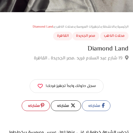
>
>
>
>
Diamond Land
سية
الانشطة
تجهيزات العروسة
محلات الذهب
لات الذهب
مصر الجديدة
القاهرة
Diamond La
سجل دخولك وابدأ تجهيز فرحك!
مشاركه
مشاركه
مشاركه
تحضير الشبكة خطوة لا غنى عنها لكل عريس وعروسة بيخططوا