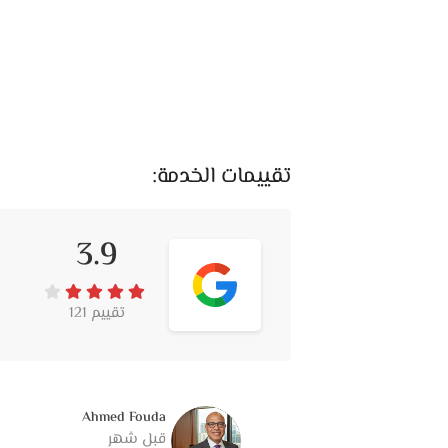
الخامات والتشطيب
الخشب في Aubusson غالبًا بي
في الدهانات أو التنجيد. حتى المعادن أو الإضا
من الجودة.
تقييمات الخدمة:
الأسعار
الأسعار هناك تعتبر من الفئة المرتفعة، وده طب
3.9
Aubusson بتشوف القطعة كاستثمار ط
تفضل فخمة بنفس الشكل مع مرور السنين.
تقييم 121
خدمة العملاء
التعامل راقٍ جدًا، زي مستوى المعرض بالضبط.
بكل تفصيلة تخص الشحن والتركيب، ومتابعة كم
Ahmed Fouda
قبل شهر