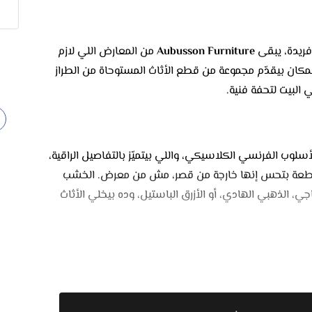
فريدة، يبقى
Aubusson Furniture
من المعارض اللي لازم
المكان بيقدّم مجموعة من قطع الأثاث المستوحاة من الطراز
 البيت لتحفة فنية.
Aubuss كلها متأثرة بالأسلوب الفرنسي الكلاسيكي، واللي بيتميّز بالتفاصيل الراقية،
كل قطعة بتحس إنها خارجة من قصر، مش من معرض. الخشب
ي، الذهبي الهادي، أو الأزرق الباستيل، وده بيخلي الأثاث
ير منجدة بأقمشة فخمة، الرأس بيكون عالي ومزخرف،
مان التسريحات والكومودينات معمولين بشكل متكامل مع