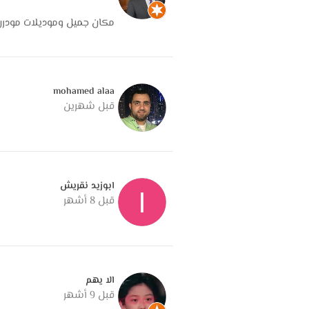
الخلاصة
مكان جميل وموديلات مودرن 
Aubusson Furniture
مش بس معرض أثاث، ده 
الذوق العالي والاهتمام بالتفاصيل. مكان مناس
كل ركن في بيتهم يحكي حكاية من الرقي والج
mohamed alaa
قبل شهرين
ابوزيد نقريش
قبل 8 أشهر
الا يهم
قبل 9 أشهر