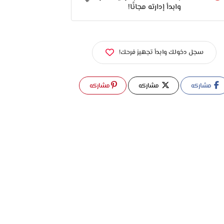
وابدأ إدارته مجانًا!
سجل دخولك وابدأ تجهيز فرحك!
مشاركه
مشاركه
مشاركه