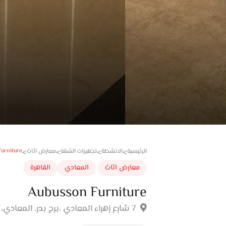
urniture
الرئيسية
الانشطة
تجهيزات الشقة
معارض اثاث
>
>
>
>
معارض اثاث
المعادي
القاهرة
Aubusson Furniture
7 شارع زهراء المعادي ،برج بدر، المعادي، القاهرة