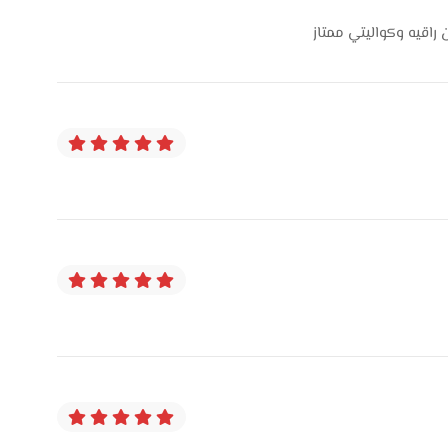
راقيه وكواليتي ممتاز
تجربة فنية متكاملة لأي حد بيدوّر على فرش ملكي يعكس
ب للناس اللي مش بتقبل إلا بالفخامة الحقيقية، واللي عايزين
مال.