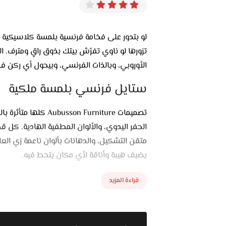
لو بتدور على فخامة فرنسية بلمسة كلاسيكية 
تزورها لو ناوي تفرّش بيتك بذوق راقٍ ومترف. 
الأوروبي، وبالذات الفرنسي، وبيحول أي ركن في
ستايل فرنسي بلمسة ملكية
تصميمات on Furniture
الحفر اليدوي، والألوان المطفية الهادية. 
متقن التشكيل، والدهانات بألوان ناعمة زي العاج
يضيف هيبة وأناقة لأي مكان يتحط فيه.
غرف النوم
قراءة المزيد
غرف النوم هناك ليها طابع ملكي فعلي، السرا
والدولايب فيها تفاصيل يدوية وشغل راقي. ك