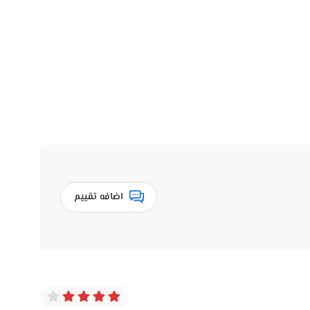
كون زان طبيعي أو بياض فخم، والتشطيب معمول بإيد بحرفية عالية، سواء
فات الزخرفية بيتم اختيارها بعناية، علشان توصل لأعلى مستوى
يعي بالنسبة لنوع الأثاث ده. لكن الناس اللي بتشتري من
ويل المدى، مش مجرد حاجة للفرش. كل قطعة معمولة علشان
اضافه تقييم
 الفريق بيساعدك تختار قطع متناسقة مع بعض، وفيه اهتمام
ان بعد البيع لو في أي استفسار أو خدمة.