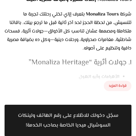
شركة
Monaliza Tours
بتعرف إزاي تخلي رحلتك تجربة ما
تتنسيش، من لحظة الحجز لحد آخر ثانية قبل ما ترجع بيتك. باقاتنا
متكاملة ومصممة عشان تناسب كل الأذواق—جولات أثرية، فسحات
شاطئية، مغامرات صحراوية، ورحلات دينية—وكل ده بضيافة مصرية
دافية وتنظيم على أصوله.
١. جولات أثرية “Monaliza Heritage”
الأهرامات وأبو الهول
بنوصّلك مع الصبح بفان مكيّف للجيزة قبل الزحمة، ومرشدين
قراءة المزيد
محترفين بيحكوا حكايات الفراعنة وأسرار بناء الأهرامات
بطريقة سهلة وممتعة.
سجّل دخولك للاطّلاع على رقم الهاتف ولينكات
المتحف المصري وشارع المعز
جولة VIP داخل المتحف تشوف فيها كنوز توت عنخ آمون
السوشيال ميديا الخاصة بصاحب الخدمة!
والتماثيل الذهبية، وبعدين نمشي في شارع المعز وخان