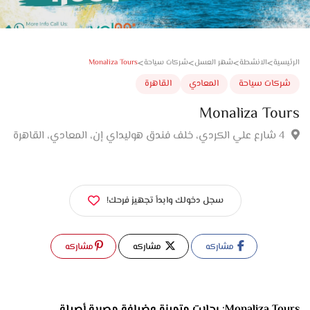
>
>
>
>
Monaliza Tours
سية
الانشطة
شهر العسل
شركات سياحة
كات سياحة
المعادي
القاهرة
Monaliza To
سجل دخولك وابدأ تجهيز فرحك!
مشاركه
مشاركه
مشاركه
Monaliza Tours: رحلات متميزة وضيافة مصرية أصيلة