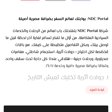
NDC Portal: بوابتك لعالم السفر بضيافة مصرية أصيلة
شركة
NDC Portal
بتفتحلك باب لعالم من الرحلات والخدمات
السياحية المتكاملة، من أوّل ما تفكر تسافر لغاية آخر لحظة قبل ما
توصل بيتك، وبكل التفاصيل متظبطة على كيفك. مع باقات
مُخصّصة لكل احتياج—جولات أثرية، استجمام شاطئي، مغامرات
صحراوية، ورحلات دينية—هتلاقي عندنا كل حاجة تحت سقف واحد،
وتمامًا بضيافة مصرية دافية وخدمة ٢٤/٧.
١. جولات أثرية تخليك تعيش التاريخ
الأهرامات وأبو الهول
قراءة المزيد
أول حاجة بنعملها إننا نوصّلك من مكان إقامتك بفان مكيف
على الجيزة بدري الصبح قبل الزحمة. معانا مرشدين بسحر
الكلام بيحكولك حكايات الفراعنة وأسرار بناء الأهرامات