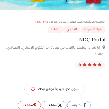
>
>
>
>
NDC Portal
سية
الانشطة
شهر العسل
شركات سياحة
كات سياحة
المعادي
القاهرة
NDC Port
61 شارع النهضة،بالقرب من عيادة ابو الفتوح للاسنان، المعادي،
هرة
سجل دخولك وابدأ تجهيز فرحك!
مشاركه
مشاركه
مشاركه