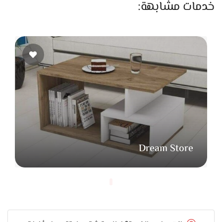
VIP يومي مريح، ومرشدين دينيين معتمدين يوجّهوك خطوة
خدمات مشابهة:
بخطوة ويجاوبوا على كل أسئلتك.
زيارة المدينة المنورة
إقامة خمس نجوم بجوار المسجد النبوي، وجولات للروضة
الشريفة والمواقع التاريخية بهدوء وتنظيم مميز.
٦. خدمات إضافية ودعم ٢٤/٧
حجز مرن للطيران والفنادق
شراكات مع شركات طيران وفنادق ٣–٥ نجوم داخل مصر
وخارجها، مع خيارات تعديل أو إلغاء مجانيّة حسب سياستنا.
Dream Store
نقل VIP بسيارات فاخرة
سائقين محترفين يضمنولك راحة مالهاش مثيل من المطار
للفندق وللجولات.
دعم عملاء ٢٤/٧