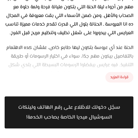
مهم من أجواء ليلة الحنة اللي بتكون مليانة فرحة ولمة حلوة مع
الصحاب والأهل. ومن ضمن الأسماء اللي بقت معروفة في المجال
ده انا العروسة ـ الحنانة بتول اللي قدرت تقدم خدمات مميزة تناسب
العرايس اللي بيدوروا على شغل نظيف وتنظيم مريح قبل الفرح.
الحنة عند أي عروسة بتكون ليها طابع خاص، علشان كده الاهتمام
بالتفاصيل بيكون مهم جدًا، سواء في اختيار الرسومات أو طريقة
التنفيذ. فيه عرايس بيفضلوا الرسومات البسيطة اللي بتدي شكل
ناعم على الإيد، وفيه ناس بتحب النقوش الكبيرة اللي بتبرز أكتر في
قراءة المزيد
الصور. وده بيخلي اختيار الحنانة المناسبة خطوة مهمة علشان تقدر
تنفذ الشكل اللي العروسة متخيلاه بالظبط.
الخدمات اللي بتتقدم في المجال ده مش بتقف عند مجرد رسم
سجّل دخولك للاطّلاع على رقم الهاتف ولينكات
الحنة بس، لكن بقت تشمل تجهيز كامل لليلة الحنة. فيه تنسيق
السوشيال ميديا الخاصة بصاحب الخدمة!
للجو العام، واختيار استايل معين لليلة سواء شرقي أو مودرن،
وكمان تجهيز لبس العروسة اللي يناسب الحدث. التفاصيل دي