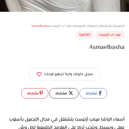
>
>
>
>
Asmaelbasha
سية
الانشطة
تجهيزات العروسة
ميك اب ارتيست
ك اب ارتيست
القاهرة
Asmaelbas
سجل دخولك وابدأ تجهيز فرحك!
مشاركه
مشاركه
مشاركه
أسماء الباشا ميكب أرتيست بتشتغل في مجال التجميل بأسلوب
عملي وبسيط، وبتحب تركز على الملامح الطبيعية لكل وش