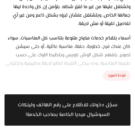
وتشتغل عليها من غير ما تغيّر شكله. بتؤمن إن كل واحدة ليها
جمالها الخاص، وبتشتغل علشان تبرزه بشكل ناعم ومن غير أي
تفاصيل تقيلة أو مش لايقة.
أسماء بتقدّم خدمات مكياج متنوعة بتناسب كل المناسبات، سواء
كان عندك فرح، خطوبة، حفلة، مناسبة عائلية، أو حتى سيشن
تصوير. بتفهم شكل الوش كويس وبتظبط اللوك على حسب
طبيعة المناسبة، وده بيخلي النتيجة تطلع لايقة وطبيعية وتخليكي
مرتاحة في شكلك.
قراءة المزيد
لو كنتي عروسة، أسماء بتقعد معاكي من الأول تسمعك كويس
وتفهم إنتي متخيلة شكلك يطلع عامل إزاي. بتشتغل معاكي على
اختيار الألوان المناسبة لبشرتك، وبتراعي إن المكياج يليق مع
سجّل دخولك للاطّلاع على رقم الهاتف ولينكات
الفستان والتسريحة، ويكون شكله طبيعي في الصور وعلى
السوشيال ميديا الخاصة بصاحب الخدمة!
الحقيقة. الهدف إن المكياج يفضل ثابت ويريّحك طول اليوم من غير
ما تحتاجي تعملي تعديل أو تحسين.