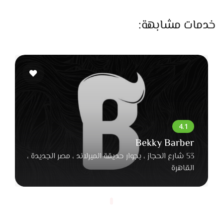
الهدف إن العروسة تبقى مطمئنة لشكلها ومتأكدة إن إطلالتها
يوم الفرح هتكون زي ما بتحلم.
خدمات مشابهة:
في يوم المناسبة، لميس بتركز جدًا على تحضير البشرة. بتنضف
البشرة كويس، بترطبها بكريم مناسب، وبعدها بتحط برايمر يقلل
اللمعة ويساعد المكياج يثبت طول الوقت. كريم الأساس بيتوزع
بخفة ودمج محترف علشان المظهر يبان طبيعي وموحد. بعد كده
بتضيف لمسات كونتور وهايلايتر ناعمة تبرز الملامح وتدي إشراقة
للبشرة.
مكياج العيون مع لميس عبد المنعم ليه طابع مميز. بتحب تركز على
Bekky Barber
الدمج الناعم للألوان علشان العين تبان جذابة من غير ما يكون اللوك
53 شارع الحجاز ، بجوار حديقة الميرلاند ، مصر الجديدة ،
تقيل. لو العروسة بتحب النعومة، بتستخدم الدرجات الترابية والروز،
القاهرة
أما لو بتحب الجراءة، بتتقن السموكي مع لمسة جليتر بسيطة
تناسب السهرات. بتركب رموش صناعية خفيفة بتدي عمق للعين،
وكمان بتهتم بتحديد الحواجب بخطوط طبيعية.