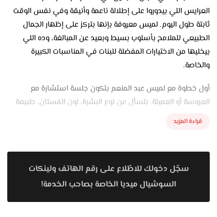
العرايس اللي بيدوروا على إطلالة ناعمة وأنيقة وفي نفس الوقت
ثابتة طول اليوم. لميس معروفة بإنها بتركز على إظهار الجمال
الطبيعي للملامح بأسلوب بسيط وبعيد عن المبالغة، وده اللي
بيخليها من الاختيارات المفضلة للبنات في المناسبات الكبيرة
والخاصة.
أول خطوة مع لميس عبد المنعم بتكون جلسة استشارة مع
العروسة أو العميلة. بتسأل عن نوع البشرة، لون الفستان، طبيعة
المناسبة والمكان سواء قاعة فخمة أو لوكيشن خارجي. التفاصيل
قراءة المزيد
دي بتساعدها تحدد بدقة كريم الأساس المناسب، ألوان الكونتور
والهايلايتر، وكمان ستايل العيون والشفايف اللي يليقوا مع
الشكل العام ويكملوا الإطلالة.
سجّل دخولك للاطّلاع على رقم الهاتف ولينكات
البروفة عند لميس خطوة أساسية للعرايس. بتعملها قبل الفرح
السوشيال ميديا الخاصة بصاحب الخدمة!
بيومين أو تلاتة وبتجرب فيها أكتر من ستايل مكياج: من اللوك
الناعم بدرجات النيود والروز، لحد السموكي بدرجات البني أو الرمادي.