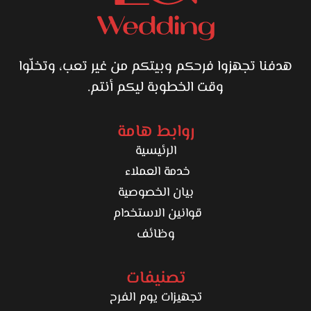
لميس عبد المنعم كمان نشيطة على السوشيال ميديا، بتنشر صور
وفيديوهات قبل وبعد المكياج، وبتشارك نصايح للبنات عن العناية
بالبشرة وتثبيت الروج والمكياج. وده بيخليها قريبة من جمهورها
هدفنا تجهزوا فرحكم وبيتكم من غير تعب، وتخلّوا
وبيزود ثقتهم في شغلها.
وقت الخطوبة ليكم أنتم.
لو بتدوري على ميكب أرتيست تهتم بالتفاصيل وتقدملك إطلالة
طبيعية، أنيقة، وثابتة في يومك الكبير أو سهرتك، لميس عبد
روابط هامة
المنعم هتكون من الاختيارات المثالية ليكي.
الرئيسية
خدمة العملاء
بيان الخصوصية
قوانين الاستخدام
وظائف
تصنيفات
تجهيزات يوم الفرح