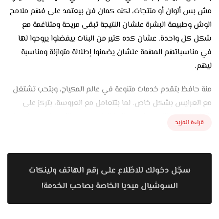
مش بس ألوان أو منتجات، لكنه كمان فن بيعتمد على فهم ملامح
الوش وطبيعة البشرة علشان النتيجة تبقى مريحة ومتناغمة مع
شكل كل واحدة. عشان كده كتير من البنات بيفضلوا يروحوا لها
في مناسباتهم المهمة علشان يضمنوا إطلالة متوازنة ومناسبة
ليهم.
منة حافظ بتقدم خدمات متنوعة في عالم المكياج، وبتحب تشتغل
مع العرايس بشكل خاص. لما بتتعامل مع العروسة، بتركز على
اللوك الهادي اللي يخلي جمالها الطبيعي هو اللي يبان من غير ما
قراءة المزيد
تحس إن وشها اتغير أو مبالغ فيه. بتستخدم فاونديشن خفيف
ثابت وتوزعه بشكل متساوي، مع لمسات بسيطة من الكونتور
والهايلايت علشان يبان الوش منحوت وناعم. كمان بتظبط رسمة
سجّل دخولك للاطّلاع على رقم الهاتف ولينكات
العيون بما يتناسب مع شكل العينين والفستان، وبتحرص إن
الألوان تكون متناغمة مع باقي تفاصيل الإطلالة.
السوشيال ميديا الخاصة بصاحب الخدمة!
بالنسبة للمناسبات التانية زي الخطوبة أو أعياد الميلاد أو الحفلات،