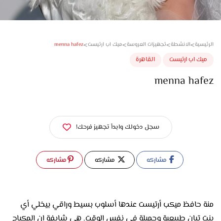
>
>
>
>
menna hafez
سية
الانشطة
تجهيزات العروسة
ميك اب ارتيست
ك اب ارتيست
القاهرة
menna haf
سجل دخولك وابدأ تجهيز فرحك!
مشاركه
مشاركه
مشاركه
منة حافظ ميكب أرتيست عندها أسلوب بسيط وراقي بيخلي أي
بنت تبان طبيعية وجميلة في نفس الوقت. هي شايفة إن المكياج