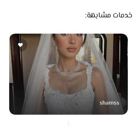
منة بتبدل الأسلوب حسب طبيعة الحدث. في المناسبات النهارية
بتفضل تستخدم ألوان فاتحة وهادية، لكن في السهرات بتزود
خدمات مشابهة:
تحديد العيون أو تعمل رسمة جريئة شوية من غير ما تخرج عن الذوق
البسيط. وده بيخلي كل إطلالة مختلفة عن التانية وفي نفس
الوقت مناسبة للمكان والزمان.
من الخدمات اللي بتشتهر بيها منة حافظ كمان تركيب الرموش.
عندها خبرة في اختيار الرموش المناسبة لكل عين، سواء طبيعية أو
طويلة أكتر، وبتحرص إنها تدي شكل متوازن ومريح. النتيجة دايمًا
بتكون عيون أوضح وأجمل لكن من غير ما تبان تقيلة أو مزعجة.
المنتجات اللي بتستخدمها منة مختارة بعناية، وبتحرص إنها تكون
مناسبة للبشرة وآمنة. سواء كريم الأساس، البودر، أو أحمر الشفاه،
shamss
كل منتج بيكون متجرب ومضمون علشان يدي نتيجة مريحة وثابتة.
كمان بتركز على استخدام منتجات تناسب نوع البشرة، سواء كانت
دهنية أو جافة أو مختلطة، وده بيخلي المكياج ثابت فترة أطول من
غير ما يسبب أي مشاكل.