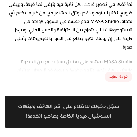
لما تفكر في تصوير فرحك، كل ثانية فيه بتبقى لها قيمة، وبيبقى
ضروري تختار استوديو يقدر يوثق المشاعر دي من غير ما يضيع أي
لحظة.
MASA Studio
قدم نفسه في السوق كواحد من
الاستوديوهات اللي بتمزج بين الاحترافية والحس الفني، وبيركز
دايمًا على إن يومك الكبير يطلع في الصور والفيديوهات بأحلى
صورة.
MASA Studio
بيعتمد على ستايل مميز يجمع بين العصرية
والكلاسيكية. الصور بتنفذ بإضاءة طبيعية قد الإمكان علشان
قراءة المزيد
الألوان تطلع هادية وراحة للعين. ولما الظروف تستدعي إضاءة
صناعية، بيظبطوا الفلاشات والليدات بشكل فني يدي دفء للصورة
من غير ما يبقى فيه أي تكلف. ده بيخلي كل صورة تحس إن الفرحة
فيها طالعة من قلب الحدث.
سجّل دخولك للاطّلاع على رقم الهاتف ولينكات
السوشيال ميديا الخاصة بصاحب الخدمة!
السر الحقيقي في شغل
MASA Studio
هو التركيز على العفوية
والتلقائية. بدل ما يوجّهوا العريس والعروسة في أوضاع جامدة، هم
بيخلّوهم يعيشوا اليوم على طبيعتهم. وبينتظروا اللحظات اللي