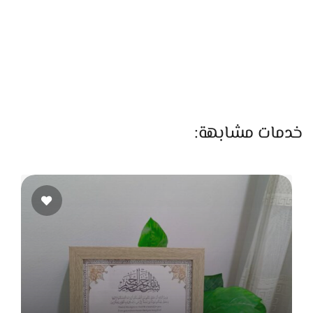
بيستخدموا أدوات حديثة وبيظبطوا الطيات والمجاري والارتفاعات
بعناية علشان الستارة تبقى راكبة صح ومتوازنة. بيهتموا بالشكل
النهائي جدًا علشان يطلع ناعم ونضيف. ولو العميل عايز يركب
ستائر كهربائية تفتح وتقفل بالريموت أو الموبايل، فالمكان كمان
بيوفر الخدمة دي بأحدث الأنظمة.
اللي بيخلي المكان مميز كمان إنهم مش بس بيبيعوا ستاير، لكن
خدمات مشابهة:
عندهم ذوق فني عالي جدًا في تنسيق الألوان والتصميمات. الفريق
هناك بيساعد العميل يختار الموديل اللي يناسب ذوقه وطبيعة
المكان، فلو العروسة مش عارفة تختار، هما بيساعدوها بخبرتهم
علشان توصل لاختيار مثالي يخلي البيت كله شكله أنيق ومتناغم.
كمان عندهم خدمة ما بعد البيع، زي تعديل أو تنظيف الستائر أو
صيانتها بعد فترة من الاستخدام، وده بيدي راحة وثقة لأي عميل
بيتعامل معاهم.
الأسعار في محل Setara مناسبة جدًا مقارنة بجودة الخامات العالية