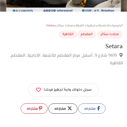
>
>
>
>
Setara
سية
الانشطة
تجهيزات الشقة
محلات ستائر
لات ستائر
المقطم
القاهرة
Set
9109 شارع 9، أسفل مركز المقطم للأشعة، الأباجية، المقطم،
اهرة
سجل دخولك وابدأ تجهيز فرحك!
مشاركه
مشاركه
مشاركه