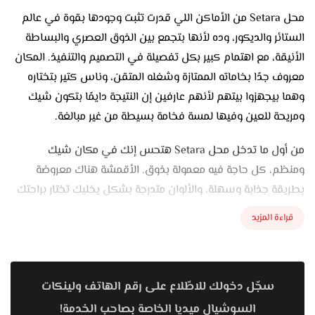
محل Setara من الأماكن اللي قدرت تثبت وجودها بقوة في عالم
الستائر والديكور، وده لأنها بتجمع بين الذوق العصري والبساطة
الأنيقة، مع اهتمام كبير بكل تفصيلة في التصميم والتنفيذ. المكان
معروف جدًا بخاماته الممتازة وشغله المتقن، وناس كتير بتختاره
وهما بيجهزوا بيتهم لأنهم عارفين إن النتيجة دايمًا بتكون شيك
ومريحة للعين وفيها لمسة فخامة بسيطة من غير مبالغة.
من أول ما تدخل محل Setara هتحس إنك في مكان شيك
ومنظم، كل حاجة فيه معمولة بذوق. الأقمشة هناك معروضة
بطريقة جذابة وسهلة، والألوان متدرجة بشكل يخليك تختار براحتك
وتشوف كل خامة قدامك. عندهم تشكيلات ضخمة من الأقمشة
قراءة المزيد
اللي تناسب كل الأذواق، سواء بتحب الموديلات المودرن البسيطة
اللي ألوانها هادية زي الرمادي، البيج، والأوف وايت، أو بتحب
الكلاسيك اللي فيه لمسة فخمة بخامات زي القطيفة والحرير والتل
سجّل دخولك للاطّلاع على رقم الهاتف ولينكات
المطرز. كل خامة هناك ليها طابع خاص بيخلي الستارة تضيف
شخصية للمكان.
السوشيال ميديا الخاصة بصاحب الخدمة!