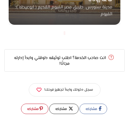
أي مريض يطلع بابتسامة صحية ورايقة تعيش بيها وانت واثق في
مدينة سنورس، طريق مصر الفيوم القديم ( ابوعيطه )؛
نفسك.
الفيوم
انت صاحب الخدمة؟ اطلب توثيقه دلوقتي وابدأ إدارته
مجانًا!
سجل دخولك وابدأ تجهيز فرحك!
مشاركه
مشاركه
مشاركه