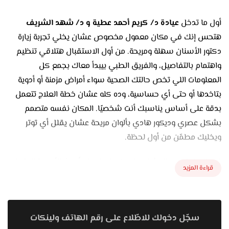
أول ما تدخل
عيادة د/ كريم أحمد عطية و د/ شهد الشريف
هتحس إنك في مكان معمول مخصوص عشان يخلي تجربة زيارة
دكتور الأسنان سهلة ومريحة. من أول الاستقبال هتلاقي تنظيم
واهتمام بالتفاصيل، والفريق الطبي بيبدأ معاك بجمع كل
المعلومات اللي تخص حالتك الصحية سواء أمراض مزمنة أو أدوية
بتاخدها أو حتى أي حساسية، وده كله عشان خطة العلاج تتعمل
بدقة على أساس يناسبك أنت شخصيًا. المكان نفسه متصمم
بشكل عصري وديكور هادي بألوان مريحة عشان يقلل أي توتر
ويخليك مطمّن من أول لحظة.
في العيادة دي، الكشف بيتعمل باستخدام أحدث الأجهزة الطبية
قراءة المزيد
زي الأشعة البانورامية والثلاثية الأبعاد وكمان الكاميرات الرقمية
اللي بتعرض صور دقيقة لأسنانك على الشاشة قدامك. الميزة إنك
بتشوف وضع أسنانك بنفسك وتفهم خطة العلاج خطوة بخطوة.
سجّل دخولك للاطّلاع على رقم الهاتف ولينكات
ودكاترة العيادة بيحرصوا دايمًا إنهم يشرحوا كل إجراء بشكل