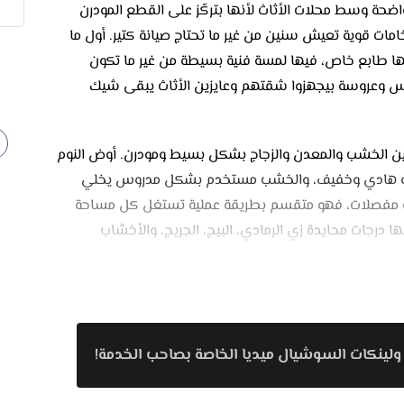
مة واضحة وسط محلات الأثاث لأنها بتركّز على القطع المودرن
ات قوية تعيش سنين من غير ما تحتاج صيانة كتير. أول ما
التصميمات ليها طابع خاص، فيها لمسة فنية بسيطة من غير ما تكون
عريس وعروسة بيجهزوا شقتهم وعايزين الأثاث يبقى شيك
ن في الدمج بين الخشب والمعدن والزجاج بشكل بسيط ومودرن. أوض النوم
ميمه هادي وخفيف، والخشب مستخدم بشكل مدروس يخلي
ر أو مفصلات، فهو متقسم بطريقة عملية تستغل كل مساحة
ا درجات محايدة زي الرمادي، البيج، الجريج، والأخشاب
وتدي للبيت راحة وهدوء.
من القطع اللي Unit Art مميز فيها. الإسفنج مريح وثابت، القماش خامته نضيفة وتتحمل
تناسب كل المساحات. في ركنات صغيرة للمساحات الضيقة
واسع. التصميمات كلها بسيطة وشيك ومريحة للعين، والألوان
ولينكات السوشيال ميديا الخاصة بصاحب الخدمة!
تنظيم.