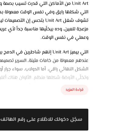
Unit Art من الأماكن اللي قدرت تسيب بص
اللي شكلها رايق وفي نفس الوقت معمولة بخام
تشوف شغل Unit Art بتحس إن 
مزعجة للعين، وده بيخلّيها مناسبة جداً لأي 
وعملي في نفس الوقت.
اللي بيميز Unit Art إنهم شاطري
عندهم معمولة من خامات متينة، السرير تص
الشكل النهائي راقي. أما الدولاب، سواء جرا
وتخلّي الأوضة شكلها منظم. الألوان هناك أغلبه
الطبيعية، ودي درجات بتناسب أي ديكور مودرن 
قراءة المزيد
الركنات برضه 
الاستخدام اليومي، والموديلات متنوعة عشان 
وفي موديلات أكبر فيها شيزلونج للريسبشن ال
سجّل دخولك للاطّلاع على رقم الهاتف 
دايماً رايقة وتدي للمكان إحساس بالاتساع وال