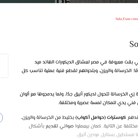
Sola,Esoo con
So
Sola,  من البراندات اللي بقت معروفة في مصر لعشاق الديكورات الهاند ميد
مًا: الخرسانة والريزن، وبتحولهم لقطع فنية عملية تناسب كل
زي الخرسانة تتحول لديكور أنيق جدًا، ولما يدمجوها مع ألوان
ل فني يدي للمكان لمسة عصرية ومختلفة.
عندهم
كوسترات (حوامل أكواب)
بخليط من الخرسانة والريزن،
تلفة عن التانية. كمان بيعملوا
صواني تقديم
بأشكال
ا مستطيل بستايل مودرن أنيق.