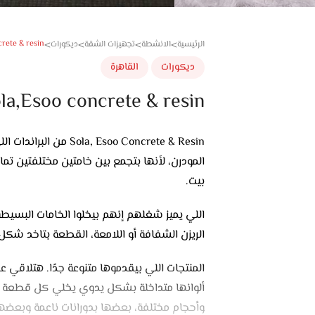
crete & resin
الرئيسية
الانشطة
تجهيزات الشقة
ديكورات
>
>
>
>
ديكورات
القاهرة
la,Esoo concrete & resin
Esoo Concrete & Resin
المودرن، لأنها بتجمع بين خامتين مختلفتين تما
بيت.
اللي يميز شغلهم إنهم بيخلوا الخامات البسيطة 
الريزن الشفافة أو اللامعة، القطعة بتاخد شك
المنتجات اللي بيقدموها متنوعة جدًا. هتلاقي 
ألوانها متداخلة بشكل يدوي يخلي كل قطعة مخ
وأحجام مختلفة، بعضها بدورانات ناعمة وبعضه