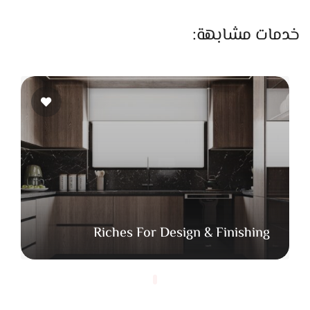
يناسب شخصيتها ولون بشرتها. البروفة دي بتدي ثقة وراحة قبل
اليوم الكبير وبتخلي الميكب يطلع مظبوط من أول مرة.
خدمات مشابهة:
إيناس بتستخدم منتجات أصلية من ماركات عالمية معروفة زي
MAC، NARS، Dior، وHuda Beauty، وبتختار التركيبات المناسبة
لكل نوع بشرة علشان المكياج يثبت أطول فترة ممكنة ويكون مريح
في نفس الوقت. قبل الميكب، بتركز جدًا على تجهيز البشرة
بالتنظيف والترطيب واستخدام برايمر مناسب، لأن التحضير الصح
للبشرة هو اللي بيخلي الميكب يطلع ناعم ومتقن.
ستايل إيناس ضيف في الميكب معروف بالبساطة والفخامة. بتحب
اللوك الهادئ اللي فيه إشراقة ناعمة، وبتعتمد على درجات البيج،
الروز، والذهبي، وبتعرف تدمجهم بطريقة متناسقة تدي مظهر أنيق
Riches For Design & Finishing
وطبيعي. في مكياج العين، بتميل للإطلالات اللي فيها ظلال ناعمة
ولمعة خفيفة على الجفن، وبتختار الرموش المناسبة لكل عين
علشان النظرة تبان جذابة وواضحة من غير مبالغة.