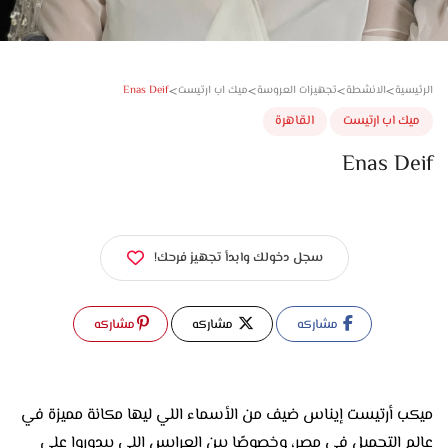
>
>
>
>
Enas Deif
سية
الانشطة
تجهيزات العروسة
ميك اب ارتيست
ك اب ارتيست
القاهرة
Enas D
سجل دخولك وابدأ تجهيز فرحك!
مشاركه
مشاركه
مشاركه
ميكب أرتيست إيناس ضيف من الأسماء اللي ليها مكانة مميزة في
عالم التجميل في مصر، وخصوصًا بين العرايس اللي بيدوروا على