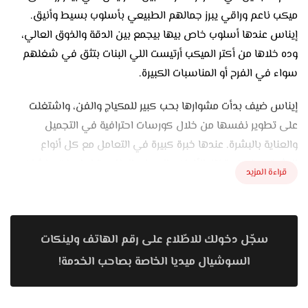
ميكب ناعم وراقي يبرز جمالهم الطبيعي بأسلوب بسيط وأنيق.
إيناس عندها أسلوب خاص بيها بيجمع بين الدقة والذوق العالي،
وده خلاها من أكتر الميكب أرتيست اللي البنات بتثق في شغلهم
سواء في الفرح أو المناسبات الكبيرة.
إيناس ضيف بدأت مشوارها بحب كبير للمكياج والفن، واشتغلت
على تطوير نفسها من خلال كورسات احترافية في التجميل
والعناية بالبشرة. عندها خبرة كبيرة في التعامل مع كل أنواع
البشرة، وبتعرف تختار الألوان والدرجات المناسبة لكل بنت علشان
قراءة المزيد
النتيجة النهائية تكون طبيعية ومتناسقة. هدفها دايمًا إنها تبرز
الجمال الحقيقي مش إنها تغيّر الملامح.
من أول الخطوات اللي بتميز شغلها إن كل حاجة بتبدأ بجلسة
سجّل دخولك للاطّلاع على رقم الهاتف ولينكات
استشارة قبل المناسبة. بتحب تسمع من العروسة أو العميلة عن
السوشيال ميديا الخاصة بصاحب الخدمة!
شكل الفستان وطبيعة المكان والستايل اللي بتحبه، وبتجرب أكتر
من درجة فاونديشن وآيشادو لحد ما يوصلوا للّوك المثالي اللي