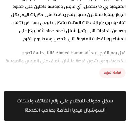
الحقيقية زي ما بتحصل. أي عريس وعروسة داخلين على خطوة
الجواز بيبقوا محتاجين مصوّر يقدر يحافظ على ذكريات اليوم بكل
تفاصيله ويصوّر اللحظات المهمة بشكل طبيعي ومن غير تكلف،
وده من الحاجات اللي بتميز شغل أحمد حماد لأنه بيركز على
المشاعر واللقطات العفوية اللي بتحصل وسط يوم الفرح.
قبل يوم الفرح، بيبدأ Ahmed Hammad غالبًا بجلسة تصوير
الخطوبة، ودي بتكون فرصة علشان يتعرف على العريس والعروسة
ويعرف شخصيتهم وطريقتهم. الجلسة بتبقى بسيطة ومريحة
قراءة المزيد
علشان الكابل يتحركوا براحتهم وتطلع الصور فيها ضحكة طبيعية
ونظرات مليانة إحساس. بيهتم باختيار الأماكن المناسبة والإضاءة
اللي تبرز جمال اللقطة من غير ما تبان متصنعة. ولو الكابل حابب
سجّل دخولك للاطّلاع على رقم الهاتف ولينكات
يعمل بري ويدنج سيشن قبل الفرح، فهو بيشتغل عليه بطريقة
تخليهم يتعودوا على وجود الكاميرا ويكسروا رهبة يوم الفرح.
السوشيال ميديا الخاصة بصاحب الخدمة!
في يوم الفرح نفسه، بيظهر شغل Ahmed Hammad لأنه بيركز