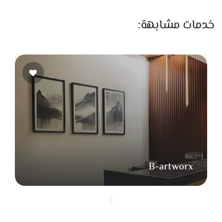
على اللحظات اللي بتعدي بسرعة وممكن محدش ياخد باله منها.
ضحكة بين الأصحاب، حضن من العيلة، نظرة بين العريس والعروسة،
خدمات مشابهة:
أو لحظة فرحة قبل دخول القاعة. اللحظات دي بتكون جزء مهم من
قصة اليوم، وبيحرص إنه يوثقها من غير ما يتدخل أو يغيّر سير
الأحداث، وده بيخلي الصور تطلع عفوية وطبيعية.
وبيخصص وقت مناسب لسيشن العريس والعروسة علشان يظهر
اللوك كامل بكل تفاصيله. السيشن بيكون بسيط ومن غير ضغط،
وبيخلي الحركة طبيعية علشان الصور تطلع فيها إحساس وراحة.
الصور دي بتكون من أهم اللقطات اللي بيحتفظ بيها العريس
والعروسة بعد الفرح.
كمان بيهتم بصور العيلة والأصحاب لأنها من الذكريات اللي بتفضل
B-artworx
ليها قيمة كبيرة مع الوقت. بيعرف ينظم اللقطات بطريقة بسيطة
تخلي الصورة جميلة وطبيعية في نفس الوقت. بالإضافة لكده
بيصور تفاصيل الفرح اللي العريس والعروسة تعبوا في تجهيزها، زي
الديكور، الإضاءة، شكل القاعة، والورد، وكل التفاصيل اللي بتكمل