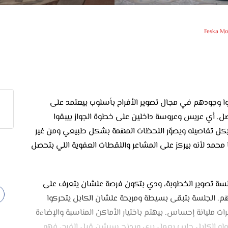
Feska M
قدروا يثبتوا وجودهم في مجال تصوير الأفراح بأسلوب بيعتمد على
صل. أي عريس وعروسة داخلين على خطوة الجواز بيبقوا
 بكل تفاصيله ويصوّر اللحظات المهمة بشكل طبيعي ومن غير
حمد لأنه بيركز على المشاعر واللقطات العفوية اللي بتحصل
ح، بيبدأ Feska Mohamed غالبًا بجلسة تصوير الخطوبة، ودي بتكون فرصة علشان يتعرف على
 الجلسة بتبقى بسيطة ومريحة علشان الكابل يتحركوا
 مليانة إحساس. بيهتم باختيار الأماكن المناسبة والإضاءة
. ولو الكابل حابب يعمل بري ويدنج سيشن قبل الفرح، فهو