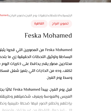
ohamed
الرئيسية
الانشطة
تجهيزات يوم الفرح
تصوير افراح
>
>
>
>
تصوير افراح
القاهرة
Feska Mohamed
Feska Mohamed من المصورين اللي 
البساطة وتوثيق اللحظات الحقيقية زي ما بتح
محتاجين مصوّر يقدر يحافظ على ذكريات اليوم
تكلف، وده من الحاجات اللي بتميز شغل فسكا م
وسط يوم الفرح.
قبل يوم الفر
العريس والعروسة ويعرف شخصيتهم وطريقتهم.
براحتهم وتطلع الصور فيها ضحكة طبيعية ونظرات
اللي تبرز جمال اللقطة من غير ما تبان متصنعة