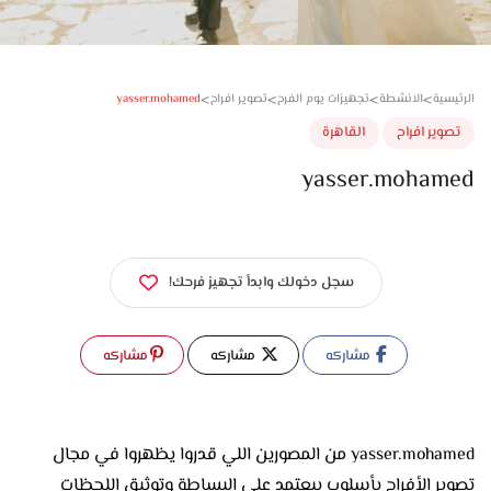
>
>
>
>
yasser.mohamed
سية
الانشطة
تجهيزات يوم الفرح
تصوير افراح
وير افراح
القاهرة
yasser.moham
سجل دخولك وابدأ تجهيز فرحك!
مشاركه
مشاركه
مشاركه
yasser.mohamed من المصورين اللي قدروا يظهروا في مجال
تصوير الأفراح بأسلوب بيعتمد على البساطة وتوثيق اللحظات