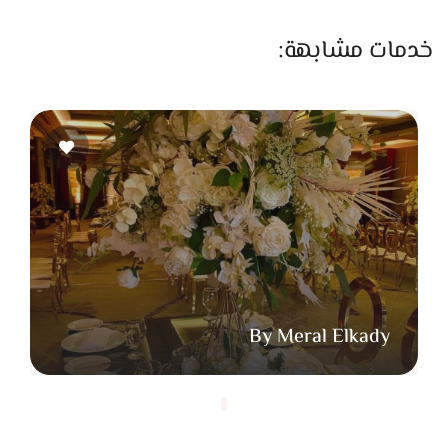
على اللحظات اللي بتعدي بسرعة وممكن محدش ياخد باله منها.
ضحكة بين الأصحاب، حضن من العيلة، نظرة بين العريس والعروسة،
خدمات مشابهة:
أو لحظة فرحة قبل دخول القاعة. اللحظات دي بتكون جزء مهم من
قصة اليوم، وبيحرص إنه يوثقها من غير ما يتدخل أو يغيّر سير
الأحداث، وده بيخلي الصور تطلع عفوية وطبيعية.
وبيخصص وقت مناسب لسيشن العريس والعروسة علشان يظهر
اللوك كامل بكل تفاصيله. السيشن بيكون بسيط ومن غير ضغط،
وبيخلي الحركة طبيعية علشان الصور تطلع فيها إحساس وراحة.
الصور دي بتكون من أهم اللقطات اللي بيحتفظ بيها العريس
والعروسة بعد الفرح.
كمان بيهتم بصور العيلة والأصحاب لأنها من الذكريات اللي بتفضل
By Meral Elkady
ليها قيمة كبيرة مع الوقت. بيعرف ينظم اللقطات بطريقة بسيطة
تخلي الصورة جميلة وطبيعية في نفس الوقت. بالإضافة لكده
بيصور تفاصيل الفرح اللي العريس والعروسة تعبوا في تجهيزها، زي
الديكور، الإضاءة، شكل القاعة، والورد، وكل التفاصيل اللي بتكمل