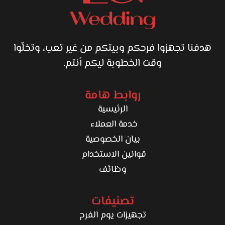
داخل على خطوة الجواز وعايز يومه يتوثق بشكل بسيط وطبيعي،
هيلاقي إن yasser.mohamed اختيار مناسب لأنه بيعرف يحوّل
اللحظة لصورة تفضل ذكرى جميلة مع الوقت.
هدفنا تجهزوا فرحكم وبيتكم من غير تعب، وتخلّوا
وقت الخطوبة ليكم أنتم.
روابط هامة
الرئيسية
خدمة العملاء
بيان الخصوصية
قوانين الاستخدام
وظائف
تصنيفات
تجهيزات يوم الفرح