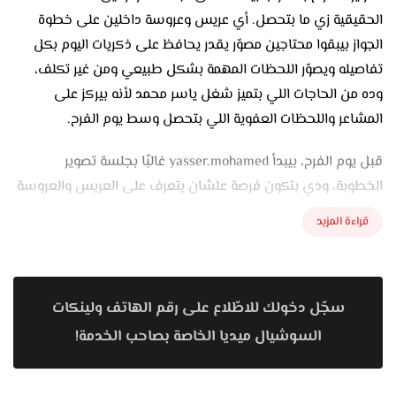
الحقيقية زي ما بتحصل. أي عريس وعروسة داخلين على خطوة
الجواز بيبقوا محتاجين مصوّر يقدر يحافظ على ذكريات اليوم بكل
تفاصيله ويصوّر اللحظات المهمة بشكل طبيعي ومن غير تكلف،
وده من الحاجات اللي بتميز شغل ياسر محمد لأنه بيركز على
المشاعر واللحظات العفوية اللي بتحصل وسط يوم الفرح.
قبل يوم الفرح، بيبدأ yasser.mohamed غالبًا بجلسة تصوير
الخطوبة، ودي بتكون فرصة علشان يتعرف على العريس والعروسة
ويعرف شخصيتهم وطريقتهم. الجلسة بتبقى بسيطة ومريحة
قراءة المزيد
علشان الكابل يتحركوا براحتهم وتطلع الصور فيها ضحكة طبيعية
ونظرات مليانة إحساس. بيهتم باختيار الأماكن المناسبة والإضاءة
اللي تبرز جمال اللقطة من غير ما تبان متصنعة. ولو الكابل حابب
سجّل دخولك للاطّلاع على رقم الهاتف ولينكات
يعمل بري ويدنج سيشن قبل الفرح، فهو بيشتغل عليه بطريقة
تخليهم يتعودوا على وجود الكاميرا ويكسروا رهبة يوم الفرح.
السوشيال ميديا الخاصة بصاحب الخدمة!
في يوم الفرح نفسه، بيظهر شغل yasser.mohamed لأنه بيركز