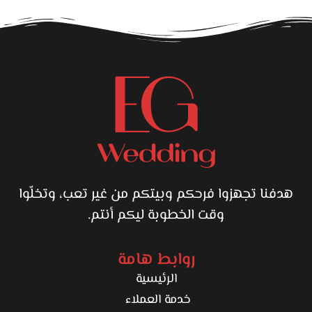
سياسة الاستبدال سهلة وواضحة: أي عيب تصنيع أو اختلاف
مقاس بيتبدل خلال 14 يوم، وخدمة واتساب موجودة للرد على
استفسارات اختيار الألوان أو العناية بالقماش. الخلاصة إن سنتر
روميو يقدم تجربة شراء مفروشات شاملة: خامة معتمدة وسعر
مناسب وخدمة تفصيل وخدمة ما بعد البيع تستحق الثقة. زيارة
واحدة تكفي تطلع بطقم أو اتنين يغيّروا جو البيت ويعيشوا معاك
سنين.
هدفنا تجهزوا فرحكم وبيتكم من غير تعب، وتخلّوا
وقت الخطوبة ليكم أنتم.
روابط هامة
الرئيسية
خدمة العملاء