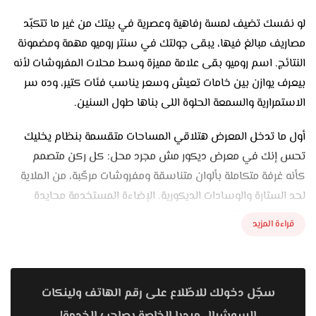
لو نفسك تضيف لمسة رفاهية وعصرية في بيتك من غير ما تتكبّد
مصاريف مبالغ فيها، يبقى جولتك في سنتر روميو مهمة ومضمونة
النتائج. اسم روميو بقى علامة مميزة وسط محلات المفروشات لأنه
بيعرف يوازن بين خامات تعيش وسعر يناسب فئات كتير، وده سر
الاستمرارية والسمعة الحلوة اللى بناها طول السنين.
أول ما تدخل المعرض هتلاقي المساحات متقسمة بنظام يخليك
تحس إنك في معرض ديكور مش مجرد محل: كل ركن متصمم
كأنه غرفة متكاملة بألوان متناسقة ومفروشات مركّبة، من الملاية
لحد الستارة والوسادات الديكورية. الإضاءة المستخدمة محايدة
علشان درجات الألوان تظهر كما هي، فتقدر تقارن الطقم ده
قراءة المزيد
بالطقم ده من غير ما الإضاءة تغيّر الدرجة.
روميو معتمد في الأساس على القطن المصري طويل التيلة، ودي
خامة معروفة بتحمُّلها الغسيل المستمر والمحافظة على نعومتها.
سجّل دخولك للاطّلاع على رقم الهاتف ولينكات
الأطقم بتبدأ من 300 خيط للي بيحب خامة خفيفة صيفية، وتوصل