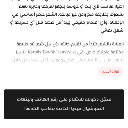
اختيار مناسب لأي بنت أو عروسة بتجهز لفرحها وعايزة تهتم
بشعرها بطريقة صح ومن غير مبالغة. الشعر عنصر أساسي في
الإطلالة، وأي اهتمام حقيقي بيبدأ من صحته قبل أي تسريحة أو
شكل نهائي.
العناية بالشعر بتبدأ من تقييم حالته، لأن كل شعر ليه طبيعة
مختلفة واحتياج خاص. في Kerolls Tawfik Hairstylist التركيز
بيكون على إن الشعر يبقى صحي وقوي الأول، سواء من خلال
جلسات ترطيب أو عناية تساعد على تقليل الجفاف والتقصف.
قراءة المزيد
الاهتمام بالخطوة دي قبل الفرح بوقت كفاية بيفرق جدًا في
النتيجة، وبيخلي الشعر أسهل في التصفيف والتعامل معاه.
تجهيز الشعر للعرايس مش بيكون في يوم الفرح بس، لكنه بيحتاج
سجّل دخولك للاطّلاع على رقم الهاتف ولينكات
تحضير مسبق. الجلسات المنتظمة بترجع للشعر حيويته ولمعانه،
السوشيال ميديا الخاصة بصاحب الخدمة!
وده بيخلي أي تسريحة تطلع أنعم وتثبت لفترة أطول. الشعر
الصحي كمان بيقلل الاحتياج لاستخدام منتجات تقيلة أو حرارة زيادة،