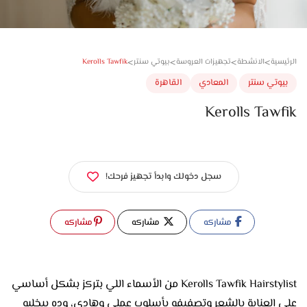
>
>
>
>
Kerolls Tawfik
سية
الانشطة
تجهيزات العروسة
بيوتي سنتر
وتي سنتر
المعادي
القاهرة
Kerolls Taw
سجل دخولك وابدأ تجهيز فرحك!
مشاركه
مشاركه
مشاركه
Kerolls Tawfik Hairstylist من الأسماء اللي بتركز بشكل أساسي
على العناية بالشعر وتصفيفه بأسلوب عملي وهادي، وده بيخليه